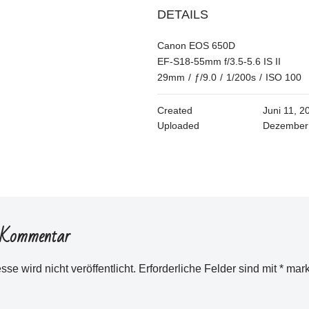
DETAILS
Canon EOS 650D
EF-S18-55mm f/3.5-5.6 IS II
29mm
/
ƒ/9.0
/
1/200s
/
ISO 100
Created
Juni 11, 2
Uploaded
Dezember 
n Kommentar
se wird nicht veröffentlicht.
Erforderliche Felder sind mit
*
mark