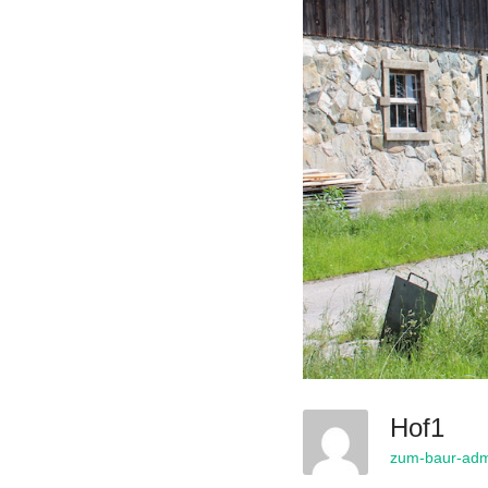
Hof1
zum-baur-adm